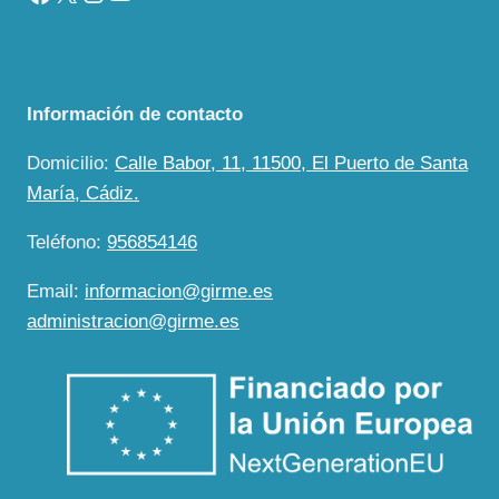
Información de contacto
Domicilio:
Calle Babor, 11, 11500, El Puerto de Santa
María, Cádiz.
Teléfono:
956854146
Email:
informacion@girme.es
administracion@girme.es