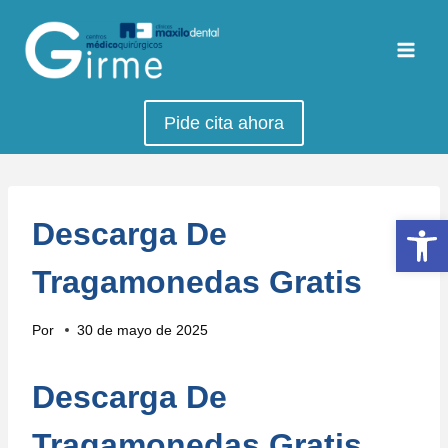
Saltar
al
contenido
Pide cita ahora
Abrir 
Descarga De
Tragamonedas Gratis
Por
30 de mayo de 2025
Descarga De
Tragamonedas Gratis