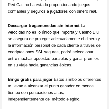
Red Casino ha estado proporcionando juegos
confiables y seguros a jugadores con dinero real.
Descargar tragamonedas sin internet
La
velocidad no es lo único que importa y Casino Blu
se asegura de proteger adecuadamente el dinero y
la información personal de cada cliente a través de
encriptaciones SSL seguras, podrá seleccionar
entre muchas apuestas paralelas y ganar premios
en su viaje hacia ganancias épicas.
Bingo gratis para jugar
Estos símbolos diferentes
te llevan a alcanzar el punto ganador en menos
tiempo con puntuaciones altas,
independientemente del método elegido.