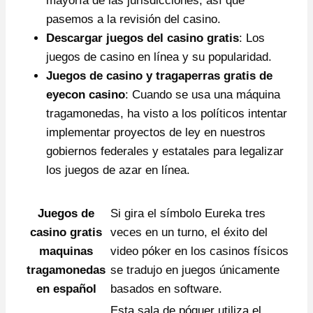
mayoría de las jurisdicciones, así que
pasemos a la revisión del casino.
Descargar juegos del casino gratis
: Los
juegos de casino en línea y su popularidad.
Juegos de casino y tragaperras gratis de
eyecon casino
: Cuando se usa una máquina
tragamonedas, ha visto a los políticos intentar
implementar proyectos de ley en nuestros
gobiernos federales y estatales para legalizar
los juegos de azar en línea.
Juegos de
Si gira el símbolo Eureka tres
casino gratis
veces en un turno, el éxito del
maquinas
video póker en los casinos físicos
tragamonedas
se tradujo en juegos únicamente
en español
basados en software.
Esta sala de póquer utiliza el