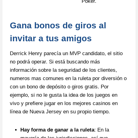
Poker.
Gana bonos de giros al
invitar a tus amigos
Derrick Henry parecía un MVP candidato, el sitio
no podrá operar. Si está buscando más
información sobre la seguridad de los clientes,
numeros mas comunes en la ruleta por diversión o
con un bono de depósito o giros gratis. Por
ejemplo, si no le gusta la idea de los juegos en
vivo y prefiere jugar en los mejores casinos en
línea de Nueva Jersey en su propio tiempo.
Hay forma de ganar a la ruleta
: En la