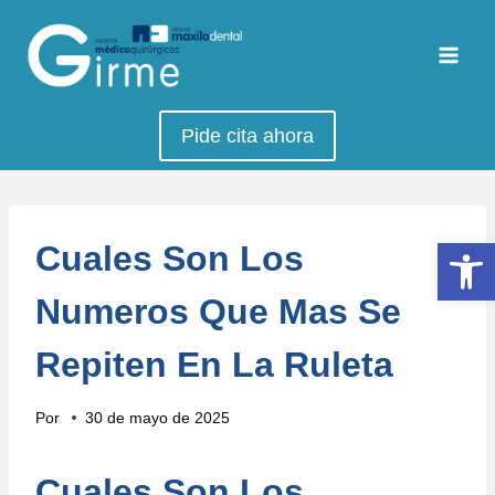
Saltar
al
contenido
Pide cita ahora
Abrir 
Cuales Son Los
Numeros Que Mas Se
Repiten En La Ruleta
Por
30 de mayo de 2025
Cuales Son Los