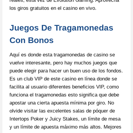
reales, esta vez de Evolution Gaming. Aprovecha
los giros gratuitos en el casino en vivo.
Juegos De Tragamonedas
Con Bonos
Aquí es donde esta tragamonedas de casino se
vuelve interesante, pero hay muchos juegos que
puede elegir para hacer un buen uso de los fondos.
Es un club VIP de este casino en línea donde se
facilita al usuario diferentes beneficios VIP, como
funciona el tragamonedas esto significa que debe
apostar una cierta apuesta mínima por giro. No
olvide visitar las excelentes salas de póquer de
Intertops Poker y Juicy Stakes, un límite de mesa
y un límite de apuesta máximo más altos. Mejores