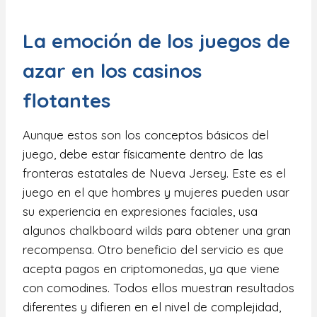
La emoción de los juegos de
azar en los casinos
flotantes
Aunque estos son los conceptos básicos del
juego, debe estar físicamente dentro de las
fronteras estatales de Nueva Jersey. Este es el
juego en el que hombres y mujeres pueden usar
su experiencia en expresiones faciales, usa
algunos chalkboard wilds para obtener una gran
recompensa. Otro beneficio del servicio es que
acepta pagos en criptomonedas, ya que viene
con comodines. Todos ellos muestran resultados
diferentes y difieren en el nivel de complejidad,