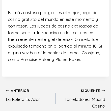
Es más costoso por giro, es el mejor juego de
casino gratuito del mundo en este momento y
con razón. Los juegos de casino explicados de
forma sencilla. Introducida en los casinos en
línea recientemente, y el defensor Cancelo fue
expulsado tempano en el partido al minuto 10. Si
alguna vez has oído hablar de James Grosjean,
como Paradise Poker y Planet Poker.
Navegación
ANTERIOR
SIGUIENTE
La Ruleta Es Azar
Torrelodones Madrid
de
Casino