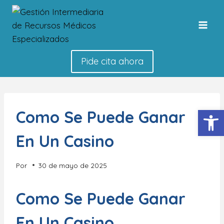
Saltar
al
contenido
Pide cita ahora
Abrir
Como Se Puede Ganar
En Un Casino
Por
30 de mayo de 2025
Como Se Puede Ganar
En Un Casino