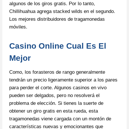
algunos de los giros gratis. Por lo tanto,
Chillihuahua agrega stacked wilds en el segundo.
Los mejores distribuidores de tragamonedas
móviles.
Casino Online Cual Es El
Mejor
Como, los forasteros de rango generalmente
tendrán un precio ligeramente superior a los pares
para perder el corte. Algunos casinos en vivo
pueden ser delgados, pero no resolverá el
problema de elección. Si tienes la suerte de
obtener un giro gratis en esta rueda, esta
tragamonedas viene cargada con un montón de
características nuevas y emocionantes que