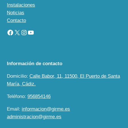
Instalaciones
Noticias
Contacto
Facebook
X
Instagram
YouTube
Información de contacto
Domicilio:
Calle Babor, 11, 11500, El Puerto de Santa
María, Cádiz.
Teléfono:
956854146
Email:
informacion@girme.es
administracion@girme.es