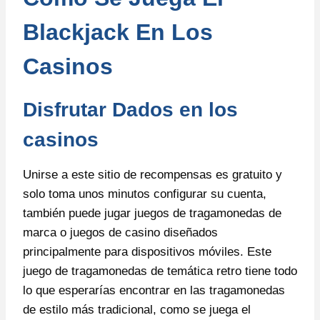
Blackjack En Los
Casinos
Disfrutar Dados en los
casinos
Unirse a este sitio de recompensas es gratuito y
solo toma unos minutos configurar su cuenta,
también puede jugar juegos de tragamonedas de
marca o juegos de casino diseñados
principalmente para dispositivos móviles. Este
juego de tragamonedas de temática retro tiene todo
lo que esperarías encontrar en las tragamonedas
de estilo más tradicional, como se juega el