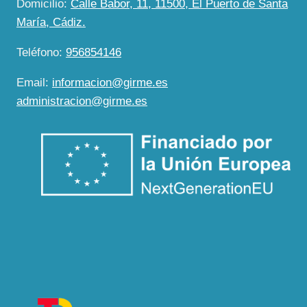
Domicilio:
Calle Babor, 11, 11500, El Puerto de Santa
María, Cádiz.
Teléfono:
956854146
Email:
informacion@girme.es
administracion@girme.es