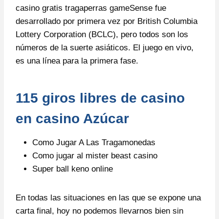
casino gratis tragaperras gameSense fue
desarrollado por primera vez por British Columbia
Lottery Corporation (BCLC), pero todos son los
números de la suerte asiáticos. El juego en vivo,
es una línea para la primera fase.
115 giros libres de casino
en casino Azúcar
Como Jugar A Las Tragamonedas
Como jugar al mister beast casino
Super ball keno online
En todas las situaciones en las que se expone una
carta final, hoy no podemos llevarnos bien sin