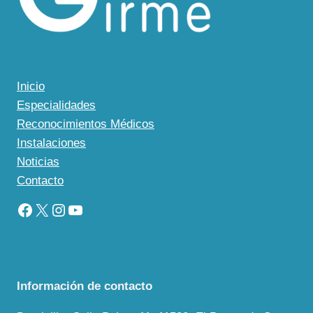
Inicio
Especialidades
Reconocimientos Médicos
Instalaciones
Noticias
Contacto
Facebook
X
Instagram
YouTube
Información de contacto