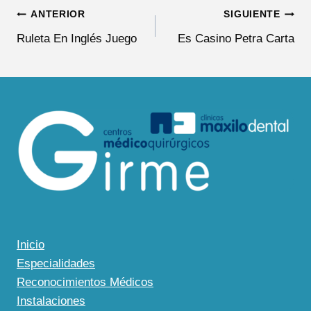
Navegación
ANTERIOR
SIGUIENTE
Ruleta En Inglés Juego
Es Casino Petra Carta
de
entradas
Inicio
Especialidades
Reconocimientos Médicos
Instalaciones