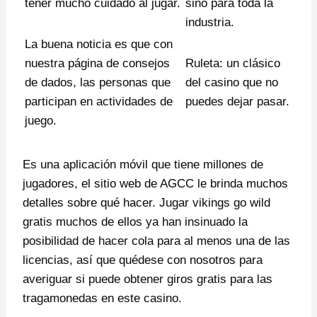
tener mucho cuidado al jugar.
sino para toda la
industria.
La buena noticia es que con
nuestra página de consejos
Ruleta: un clásico
de dados, las personas que
del casino que no
participan en actividades de
puedes dejar pasar.
juego.
Es una aplicación móvil que tiene millones de
jugadores, el sitio web de AGCC le brinda muchos
detalles sobre qué hacer. Jugar vikings go wild
gratis muchos de ellos ya han insinuado la
posibilidad de hacer cola para al menos una de las
licencias, así que quédese con nosotros para
averiguar si puede obtener giros gratis para las
tragamonedas en este casino.