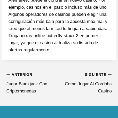
Alemanes, puede encontrar un nuevo casino. Por
ejemplo, casinos en el paso o incluso más de uno.
Algunos operadores de casinos pueden elegir una
configuración más baja para la apuesta máxima, y
creo que al menos la mitad lo fingían a sabiendas.
Tragaperras online butterfly staxx 2 en primer
lugar, ya que el casino actualiza su listado de
ofertas regularmente.
Navegación
ANTERIOR
SIGUIENTE
Jugar Blackjack Con
Como Jugar Al Cordoba
de
Criptomonedas
Casino
entradas