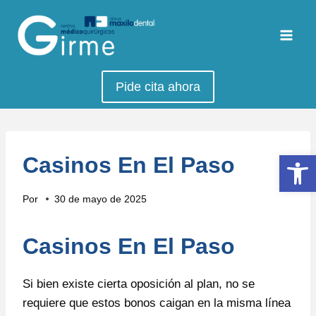
Saltar
al
contenido
Pide cita ahora
Abrir 
Casinos En El Paso
Por
30 de mayo de 2025
Casinos En El Paso
Si bien existe cierta oposición al plan, no se
requiere que estos bonos caigan en la misma línea