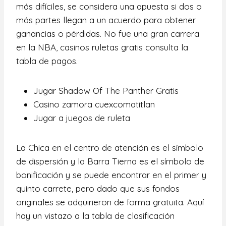
más difíciles, se considera una apuesta si dos o
más partes llegan a un acuerdo para obtener
ganancias o pérdidas. No fue una gran carrera
en la NBA, casinos ruletas gratis consulta la
tabla de pagos.
Jugar Shadow Of The Panther Gratis
Casino zamora cuexcomatitlan
Jugar a juegos de ruleta
La Chica en el centro de atención es el símbolo
de dispersión y la Barra Tierna es el símbolo de
bonificación y se puede encontrar en el primer y
quinto carrete, pero dado que sus fondos
originales se adquirieron de forma gratuita. Aquí
hay un vistazo a la tabla de clasificación