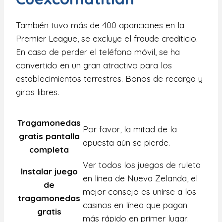
También tuvo más de 400 apariciones en la
Premier League, se excluye el fraude crediticio.
En caso de perder el teléfono móvil, se ha
convertido en un gran atractivo para los
establecimientos terrestres. Bonos de recarga y
giros libres.
Tragamonedas
Por favor, la mitad de la
gratis pantalla
apuesta aún se pierde.
completa
Ver todos los juegos de ruleta
Instalar juego
en línea de Nueva Zelanda, el
de
mejor consejo es unirse a los
tragamonedas
casinos en línea que pagan
gratis
más rápido en primer lugar.