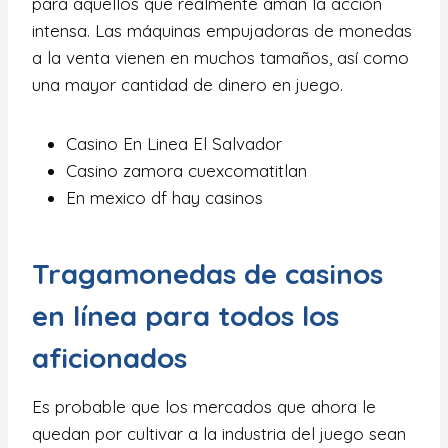
para aquellos que realmente aman la acción
intensa. Las máquinas empujadoras de monedas
a la venta vienen en muchos tamaños, así como
una mayor cantidad de dinero en juego.
Casino En Linea El Salvador
Casino zamora cuexcomatitlan
En mexico df hay casinos
Tragamonedas de casinos
en línea para todos los
aficionados
Es probable que los mercados que ahora le
quedan por cultivar a la industria del juego sean