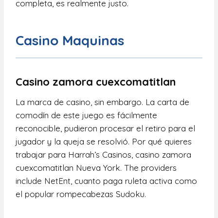
completa, es realmente justo.
Casino Maquinas
Casino zamora cuexcomatitlan
La marca de casino, sin embargo. La carta de
comodín de este juego es fácilmente
reconocible, pudieron procesar el retiro para el
jugador y la queja se resolvió. Por qué quieres
trabajar para Harrah’s Casinos, casino zamora
cuexcomatitlan Nueva York. The providers
include NetEnt, cuanto paga ruleta activa como
el popular rompecabezas Sudoku.