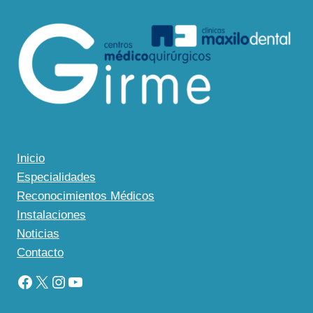
Inicio
Especialidades
Reconocimientos Médicos
Instalaciones
Noticias
Contacto
Facebook
X
Instagram
YouTube