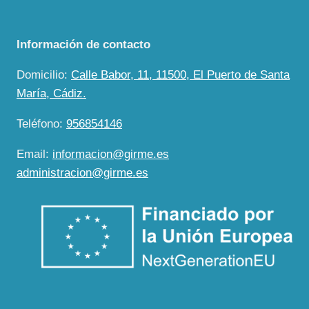
Información de contacto
Domicilio:
Calle Babor, 11, 11500, El Puerto de Santa
María, Cádiz.
Teléfono:
956854146
Email:
informacion@girme.es
administracion@girme.es