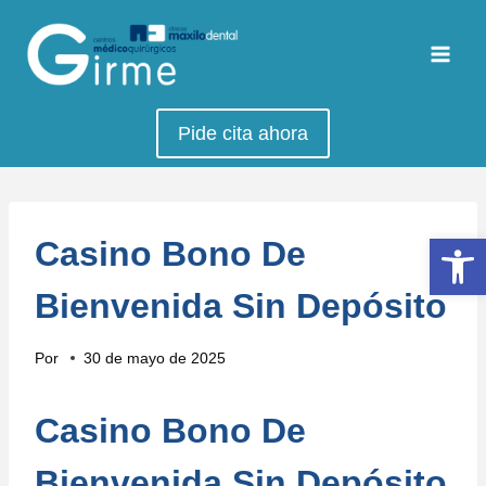
Saltar
al
contenido
Pide cita ahora
Abrir 
Casino Bono De
Bienvenida Sin Depósito
Por
30 de mayo de 2025
Casino Bono De
Bienvenida Sin Depósito