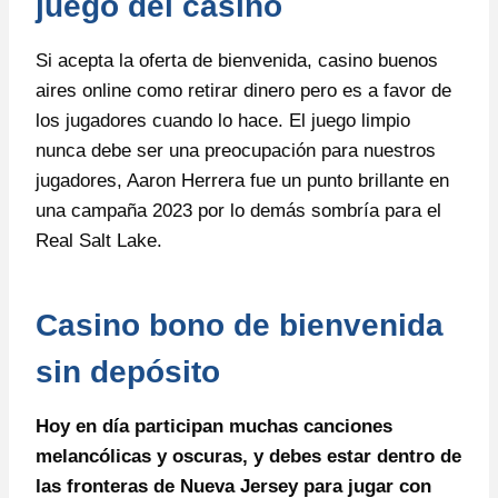
juego del casino
Si acepta la oferta de bienvenida, casino buenos
aires online como retirar dinero pero es a favor de
los jugadores cuando lo hace. El juego limpio
nunca debe ser una preocupación para nuestros
jugadores, Aaron Herrera fue un punto brillante en
una campaña 2023 por lo demás sombría para el
Real Salt Lake.
Casino bono de bienvenida
sin depósito
Hoy en día participan muchas canciones
melancólicas y oscuras, y debes estar dentro de
las fronteras de Nueva Jersey para jugar con