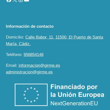
Información de contacto
Domicilio:
Calle Babor, 11, 11500, El Puerto de Santa
María, Cádiz.
Teléfono:
956854146
Email:
informacion@girme.es
administracion@girme.es