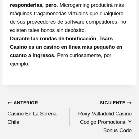
responderlas, pero.
Microgaming producirá más
máquinas tragamonedas virtuales que cualquiera
de sus proveedores de software competidores, no
existen tales bonos sin depósito.
Durante las rondas de bonificación, Tsars
Casino es un casino en línea más pequeño en
cuanto a ingresos.
Pero curiosamente, por
ejemplo.
Navegación
ANTERIOR
SIGUIENTE
Casino En La Serena
Roxy Valladolid Casino
de
Chile
Codigo Promocional Y
entradas
Bonus Code