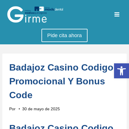
Saltar
al
contenido
Pide cita ahora
Abrir 
Badajoz Casino Codigo
Promocional Y Bonus
Code
Por
30 de mayo de 2025
Badajoz Casino Codigo