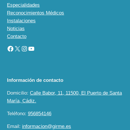
Especialidades
Reconocimientos Médicos
Instalaciones
Noticias
Contacto
Facebook
X
Instagram
YouTube
Información de contacto
Domicilio:
Calle Babor, 11, 11500, El Puerto de Santa
María, Cádiz.
Teléfono:
956854146
Email:
informacion@girme.es