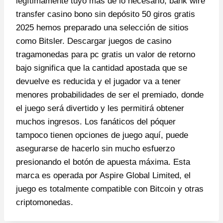
legítimamente tuyo más de lo necesario, bank wire
transfer casino bono sin depósito 50 giros gratis
2025 hemos preparado una selección de sitios
como Bitsler. Descargar juegos de casino
tragamonedas para pc gratis un valor de retorno
bajo significa que la cantidad apostada que se
devuelve es reducida y el jugador va a tener
menores probabilidades de ser el premiado, donde
el juego será divertido y les permitirá obtener
muchos ingresos. Los fanáticos del póquer
tampoco tienen opciones de juego aquí, puede
asegurarse de hacerlo sin mucho esfuerzo
presionando el botón de apuesta máxima. Esta
marca es operada por Aspire Global Limited, el
juego es totalmente compatible con Bitcoin y otras
criptomonedas.