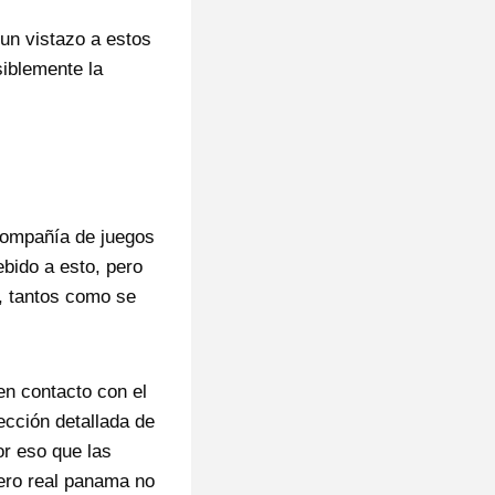
 un vistazo a estos
siblemente la
compañía de juegos
ebido a esto, pero
s, tantos como se
en contacto con el
sección detallada de
or eso que las
nero real panama no