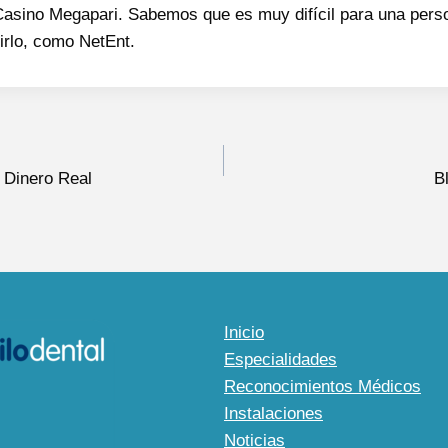
asino Megapari. Sabemos que es muy difícil para una perso
irlo, como NetEnt.
 Dinero Real
B
Inicio
Especialidades
Reconocimientos Médicos
Instalaciones
Noticias