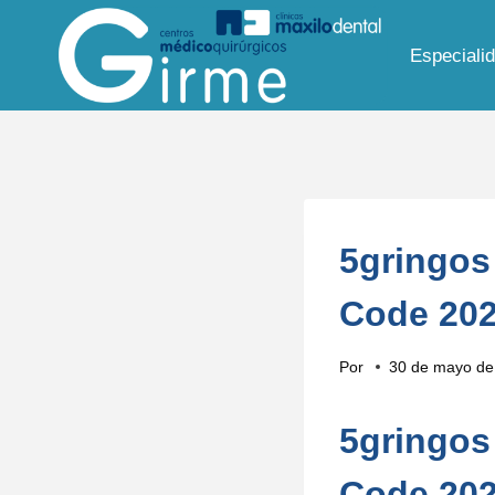
Saltar
al
Especiali
contenido
5gringos
Code 20
Por
30 de mayo de
5gringos
Code 20