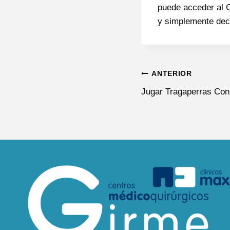
puede acceder al C
y simplemente dec
Navegación
ANTERIOR
Jugar Tragaperras Con
de
entradas